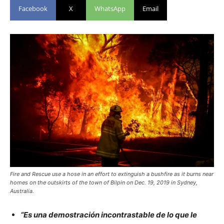
Facebook
X
WhatsApp
Email
Fire and Rescue use a hose in an effort to extinguish a bushfire as it burns near
homes on the outskirts of the town of Bilpin on Dec. 19, 2019 in Sydney,
Australia.
“Es una demostración incontrastable de lo que le