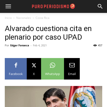
Inicio
Nacionales
Costa Rica
Alvarado cuestiona cita en
plenario por caso UPAD
Por
Edgar Fonseca
-
Feb 4, 2021
457
Facebook
X
WhatsApp
Email