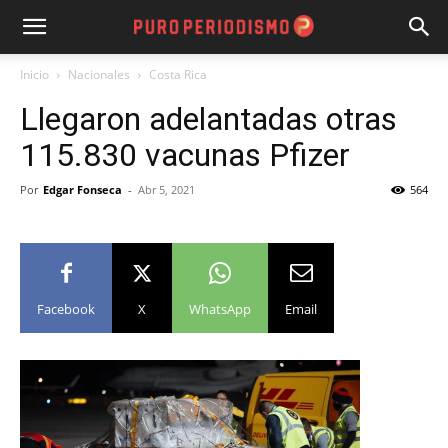
Inicio
Nacionales
Costa Rica
Llegaron adelantadas otras
115.830 vacunas Pfizer
Por
Edgar Fonseca
-
Abr 5, 2021
564
Facebook
X
WhatsApp
Email