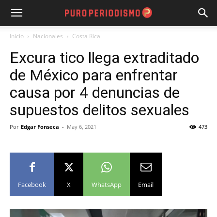
Inicio
Nacionales
Costa Rica
Excura tico llega extraditado
de México para enfrentar
causa por 4 denuncias de
supuestos delitos sexuales
Por
Edgar Fonseca
-
May 6, 2021
473
Facebook
X
WhatsApp
Email