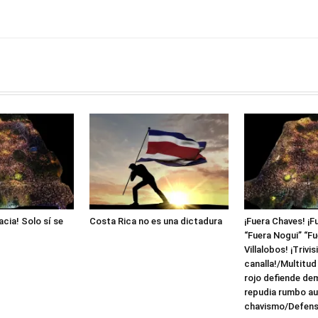
acia! Solo sí se
Costa Rica no es una dictadura
¡Fuera Chaves! ¡F
“Fuera Nogui” “Fue
Villalobos! ¡Trivis
canalla!/Multitud
rojo defiende de
repudia rumbo aut
chavismo/Defens