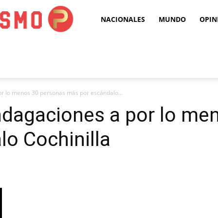
Puro
NACIONALES
MUNDO
OPIN
Periodismo
por lo menos 30 personas más por escándalo...
indagaciones a por lo m
o Cochinilla