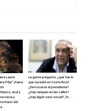
uera Laura!
La gente pregunta: ¿qué fue lo
ra Pilar” ¡Fuera
que sucedió en Costa Rica?
ión
¿Derrocaron al presidente?
 blanco, azul y
¿Hay tanques en las calles?
mocracia y
¿Hay algún caos social?, Dr....
oritario del
a...