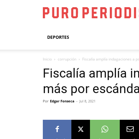
DEPORTES
Inicio
corrupción
Fiscalía amplía indagaciones a 
Fiscalía amplía 
más por escándal
Por
Edgar Fonseca
-
Jul 8, 2021