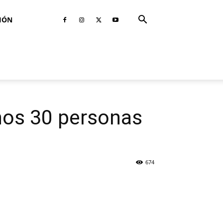
IÓN
enos 30 personas
674