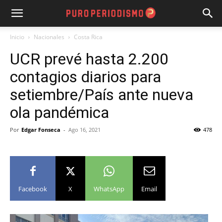
Inicio
Nacionales
Costa Rica
UCR prevé hasta 2.200
contagios diarios para
setiembre/País ante nueva
ola pandémica
Por
Edgar Fonseca
-
Ago 16, 2021
478
Facebook
X
WhatsApp
Email