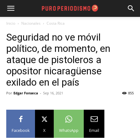
Inicio
Nacionales
Costa Rica
Seguridad no ve móvil
político, de momento, en
ataque de pistoleros a
opositor nicaragüense
exilado en el país
Por
Edgar Fonseca
-
Sep 16, 2021
855
Facebook
X
WhatsApp
Email