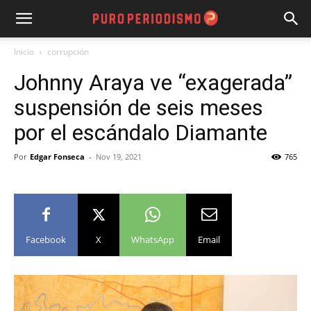
Inicio
corrupción
Johnny Araya ve “exagerada”
suspensión de seis meses
por el escándalo Diamante
Por
Edgar Fonseca
-
Nov 19, 2021
765
Facebook
X
WhatsApp
Email