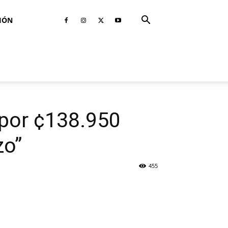
IÓN
 por ¢138.950
zo”
455