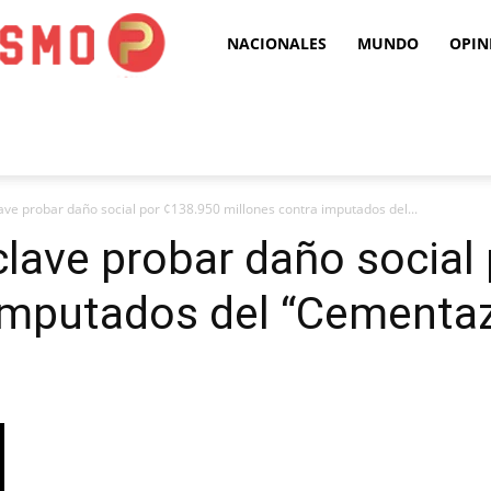
Puro
NACIONALES
MUNDO
OPIN
Periodismo
ave probar daño social por ¢138.950 millones contra imputados del...
clave probar daño social
 imputados del “Cementa