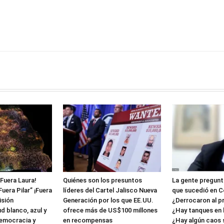
¡Fuera Laura!
Quiénes son los presuntos
La gente pregunta
Fuera Pilar” ¡Fuera
líderes del Cartel Jalisco Nueva
que sucedió en C
isión
Generación por los que EE.UU.
¿Derrocaron al p
ud blanco, azul y
ofrece más de US$100 millones
¿Hay tanques en l
democracia y
en recompensas
¿Hay algún caos so