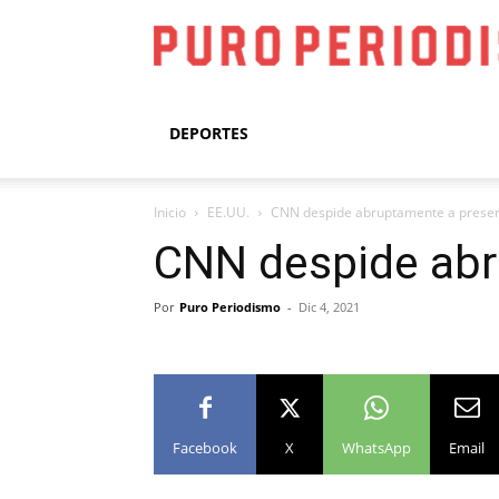
DEPORTES
Inicio
EE.UU.
CNN despide abruptamente a prese
CNN despide abr
Por
Puro Periodismo
-
Dic 4, 2021
Facebook
X
WhatsApp
Email