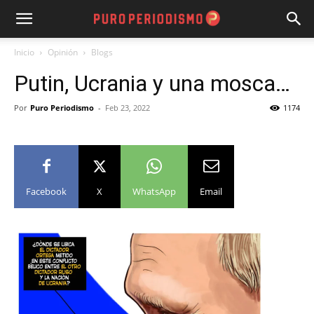
Inicio
Opinión
Blogs
Putin, Ucrania y una mosca…
Por
Puro Periodismo
-
Feb 23, 2022
1174
Facebook
X
WhatsApp
Email