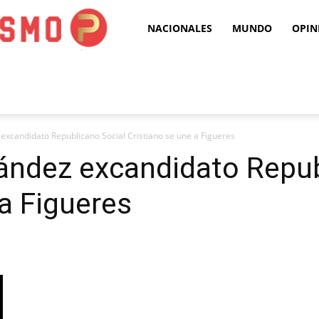
Puro
NACIONALES
MUNDO
OPIN
Periodismo
excandidato Republicano Social Cristiano se une a Figueres
ández excandidato Repub
 a Figueres