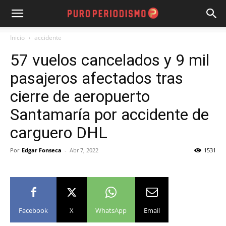
Inicio
accidente
57 vuelos cancelados y 9 mil
pasajeros afectados tras
cierre de aeropuerto
Santamaría por accidente de
carguero DHL
Por
Edgar Fonseca
-
Abr 7, 2022
1531
Facebook
X
WhatsApp
Email