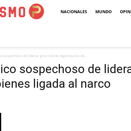
Puro
NACIONALES
MUNDO
OPIN
Periodismo
 sospechoso de liderar gran red de legitimación de...
co sospechoso de lidera
ienes ligada al narco