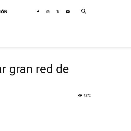
IÓN
r gran red de
1272