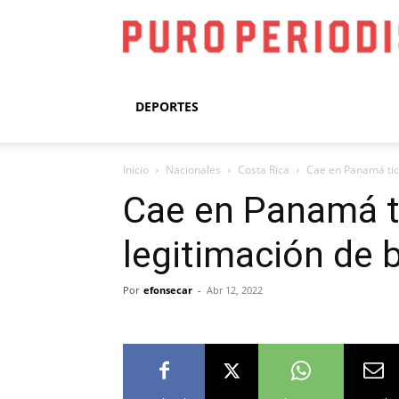
DEPORTES
Inicio
Nacionales
Costa Rica
Cae en Panamá tico
Cae en Panamá ti
legitimación de b
Por
efonsecar
-
Abr 12, 2022