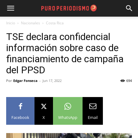
Inicio
Nacionales
Costa Rica
TSE declara confidencial
información sobre caso de
financiamiento de campaña
del PPSD
Por
Edgar Fonseca
-
Jun 17, 2022
694
Facebook
X
WhatsApp
Email