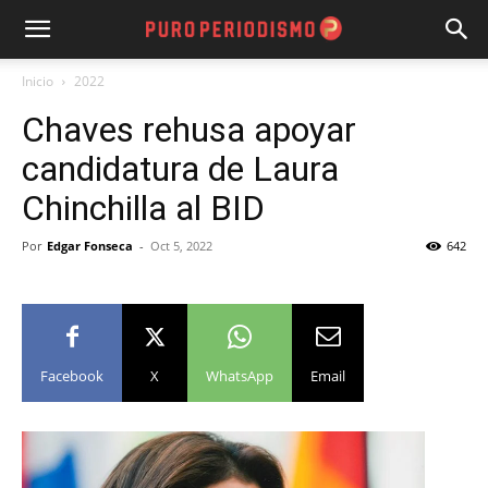
Inicio
2022
Chaves rehusa apoyar
candidatura de Laura
Chinchilla al BID
Por
Edgar Fonseca
-
Oct 5, 2022
642
Facebook
X
WhatsApp
Email