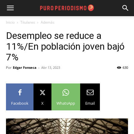
Inicio
Titulares
Además
Desempleo se reduce a
11%/En población joven bajó
7%
Por
Edgar Fonseca
-
Abr 13, 2023
630
Facebook
X
WhatsApp
Email