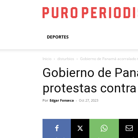
DEPORTES
Inicio
disturbios
Gobierno de Panamá acorralado tr
Gobierno de Pana
protestas contra
Por
Edgar Fonseca
-
Oct 27, 2023