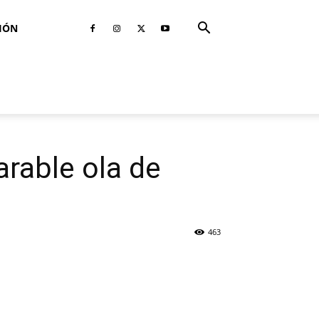
IÓN
rable ola de
463