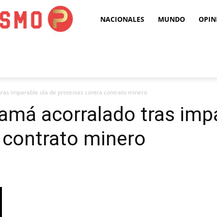
Puro
NACIONALES
MUNDO
OPIN
Periodismo
as imparable ola de protestas contra contrato minero
má acorralado tras impa
 contrato minero