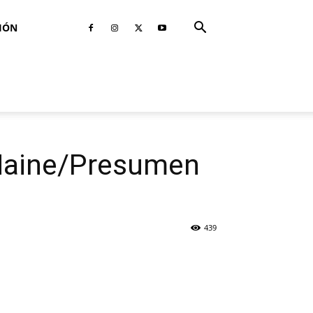
IÓN
 Maine/Presumen
439