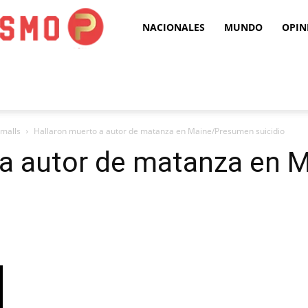
Puro
NACIONALES
MUNDO
OPIN
Periodismo
 malls
Hallaron muerto a autor de matanza en Maine/Presumen suicidio
 a autor de matanza en