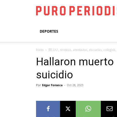
DEPORTES
Inicio
EE.UU., tiroteos, atentados, escuelas, colegios,
Hallaron muerto
suicidio
Por
Edgar Fonseca
-
Oct 28, 2023