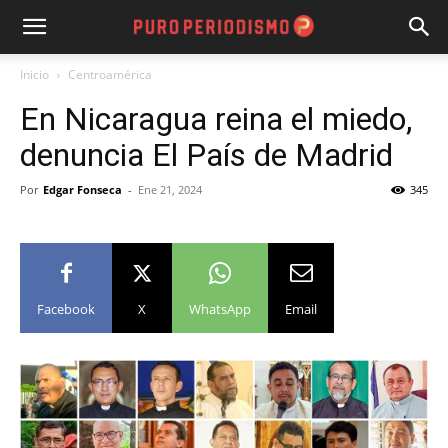
Inicio
Centroamérica
En Nicaragua reina el miedo,
denuncia El País de Madrid
Por
Edgar Fonseca
-
Ene 21, 2024
345
Facebook
X
WhatsApp
Email