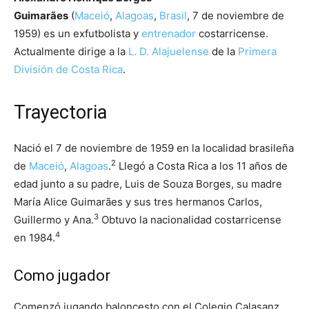
Guimarães
(
Maceió
,
Alagoas
,
Brasil
, 7 de noviembre de
1959) es un exfutbolista y
entrenador
costarricense.
Actualmente dirige a la
L. D. Alajuelense
de la
Primera
División de Costa Rica
.
Trayectoria
Nació el 7 de noviembre de 1959 en la localidad brasileña
2
de
Maceió
,
Alagoas
.
​ Llegó a Costa Rica a los 11 años de
edad junto a su padre, Luis de Souza Borges, su madre
María Alice Guimarães y sus tres hermanos Carlos,
3
Guillermo y Ana.
​ Obtuvo la nacionalidad costarricense
4
en 1984.
Como jugador
Comenzó jugando baloncesto con el Colegio Calasanz,