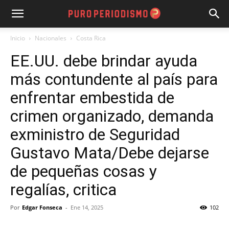
Inicio
Nacionales
Costa Rica
EE.UU. debe brindar ayuda
más contundente al país para
enfrentar embestida de
crimen organizado, demanda
exministro de Seguridad
Gustavo Mata/Debe dejarse
de pequeñas cosas y
regalías, critica
Por
Edgar Fonseca
-
Ene 14, 2025
102