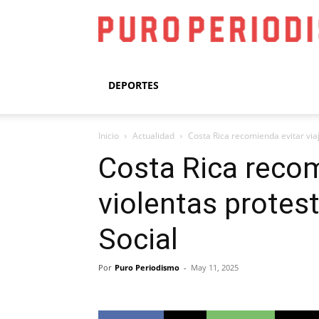
DEPORTES
Inicio
Actualidad
Costa Rica recomienda evitar viaj
Costa Rica recom
violentas protes
Social
Por
Puro Periodismo
-
May 11, 2025