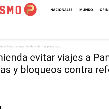
Puro
NACIONALES
MUNDO
OPIN
Periodismo
es a Panamá ante ola de violentas protestas...
ienda evitar viajes a Pa
tas y bloqueos contra re