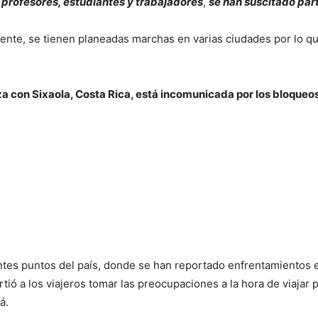
profesores, estudiantes y trabajadores
,
se han suscitado part
nte, se tienen planeadas marchas en varias ciudades por lo que
iza con Sixaola, Costa Rica, está incomunicada por los bloqu
es puntos del país, donde se han reportado enfrentamientos en
ó a los viajeros tomar las preocupaciones a la hora de viajar po
á.