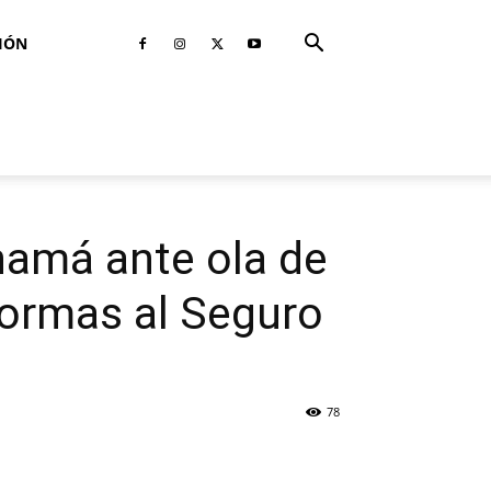
IÓN
namá ante ola de
formas al Seguro
78