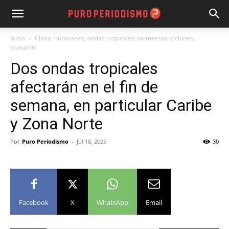
Inicio
Clima, huracanes, ondas tropicales, tormentas, ciclones,
tsunamis
Dos ondas tropicales
afectarán en el fin de
semana, en particular Caribe
y Zona Norte
Por
Puro Periodismo
-
Jul 18, 2025
30
Facebook
X
WhatsApp
Email