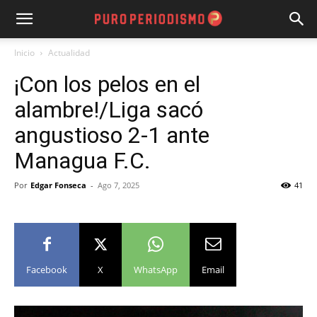
Inicio
Actualidad
¡Con los pelos en el
alambre!/Liga sacó
angustioso 2-1 ante
Managua F.C.
Por
Edgar Fonseca
-
Ago 7, 2025
41
Facebook
X
WhatsApp
Email