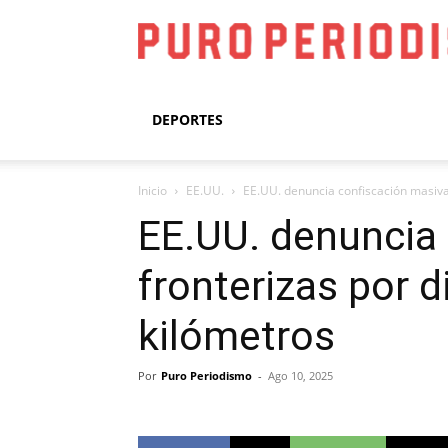
DEPORTES
Inicio
EE.UU.
EE.UU. denuncia confiscación masiva
EE.UU. denuncia
fronterizas por 
kilómetros
Por
Puro Periodismo
-
Ago 10, 2025