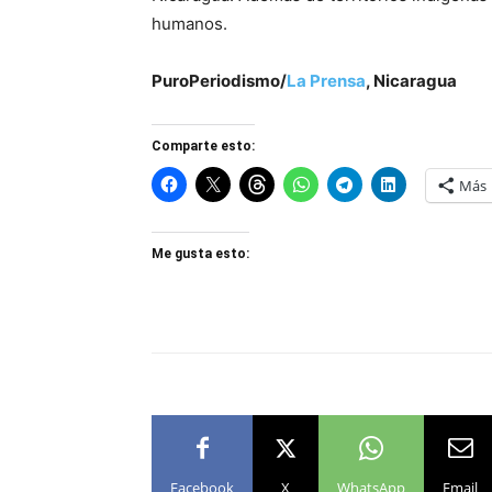
humanos.
PuroPeriodismo/
La Prensa
, Nicaragua
Comparte esto:
Más
Me gusta esto:
Facebook
X
WhatsApp
Email