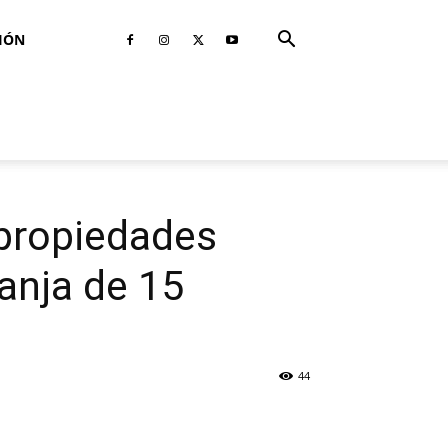
IÓN
 propiedades
anja de 15
44