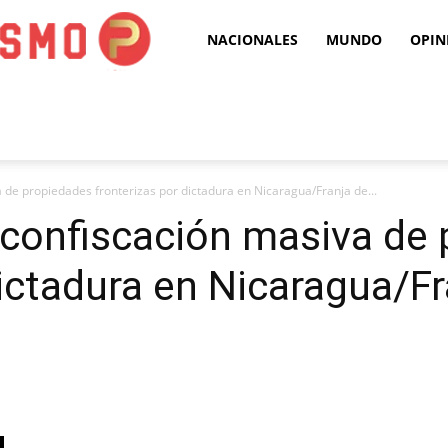
Puro
NACIONALES
MUNDO
OPIN
Periodismo
 de propiedades fronterizas por dictadura en Nicaragua/Franja de...
 confiscación masiva de
dictadura en Nicaragua/Fr