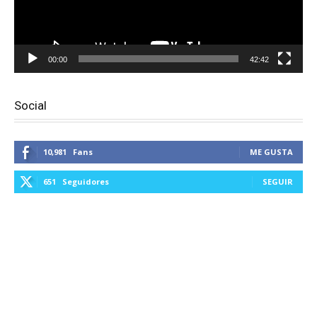
00:00
42:42
Social
10,981
Fans
ME GUSTA
651
Seguidores
SEGUIR