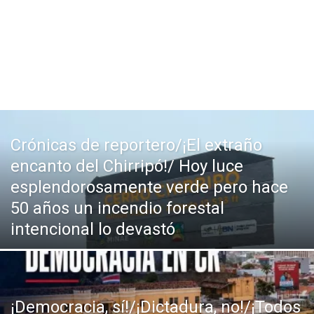
Crónicas de reportero/¡El extraño
encanto del Chirripó!/ Hoy luce
esplendorosamente verde pero hace
50 años un incendio forestal
intencional lo devastó
¡Democracia, sí!/¡Dictadura, no!/¡Todos