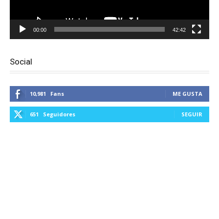
00:00
42:42
Social
10,981
Fans
ME GUSTA
651
Seguidores
SEGUIR