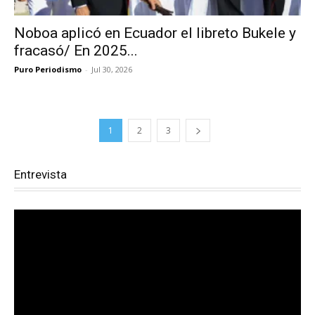
Noboa aplicó en Ecuador el libreto Bukele y
fracasó/ En 2025...
Puro Periodismo
-
Jul 30, 2026
1
2
3
Entrevista
Reproductor
de
vídeo