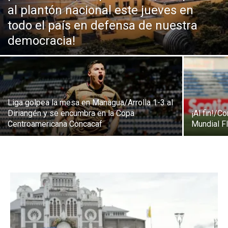
al plantón nacional este jueves en
todo el país en defensa de nuestra
democracia!
Liga golpea la mesa en Managua/Arrolla 1-3 al
Diriangén y se encumbra en la Copa
¡Al fin!/C
Centroamericana Concacaf
Mundial F