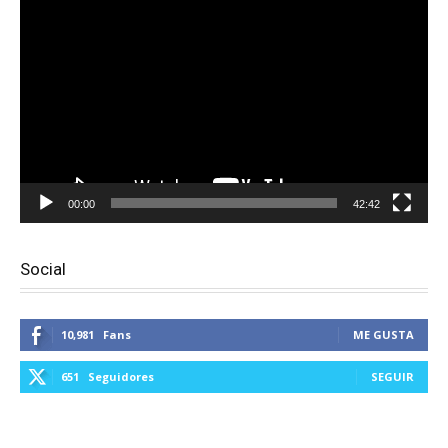
Reproductor
de
vídeo
00:00
42:42
Social
10,981
Fans
ME GUSTA
651
Seguidores
SEGUIR