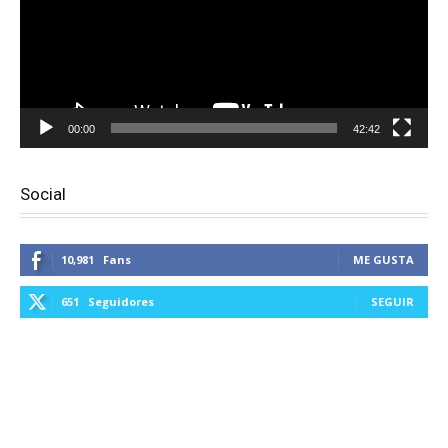
00:00
42:42
Social
10,981
Fans
ME GUSTA
651
Seguidores
SEGUIR