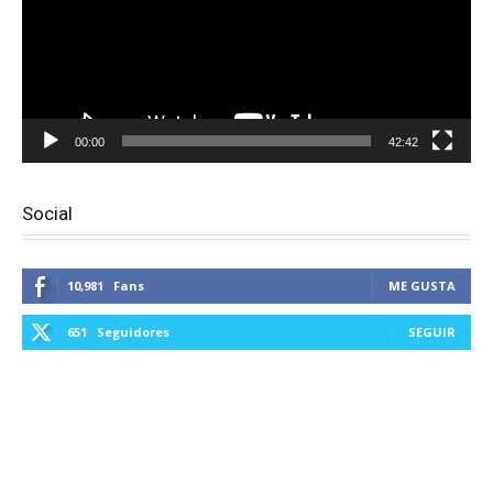
00:00
42:42
Social
10,981
Fans
ME GUSTA
651
Seguidores
SEGUIR