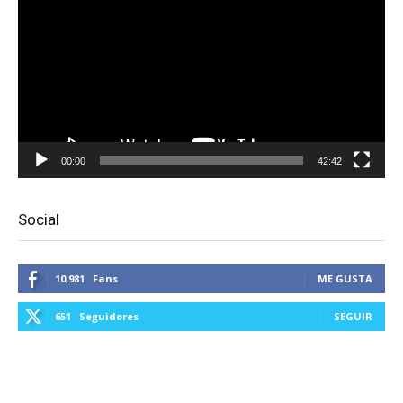
vídeo
00:00
42:42
Social
10,981
Fans
ME GUSTA
651
Seguidores
SEGUIR