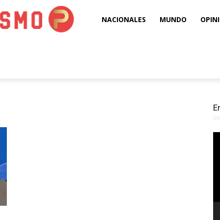
Puro
NACIONALES
MUNDO
OPIN
Periodismo
E
Re
d
ví