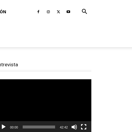
IÓN
ntrevista
productor
e
deo
00:00
42:42