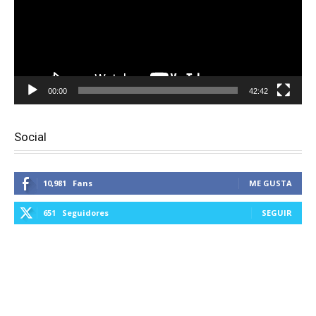
00:00
42:42
Social
10,981
Fans
ME GUSTA
651
Seguidores
SEGUIR