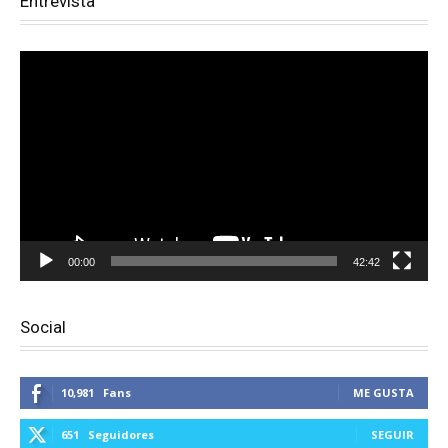
Entrevista
Reproductor
de
vídeo
00:00
42:42
Social
10,981
Fans
ME GUSTA
651
Seguidores
SEGUIR