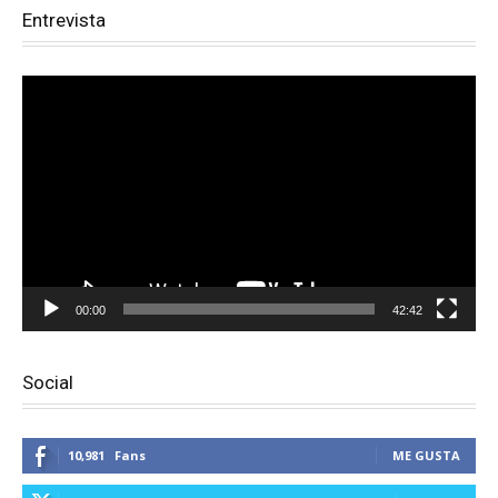
Entrevista
Reproductor
de
vídeo
00:00
42:42
Social
10,981
Fans
ME GUSTA