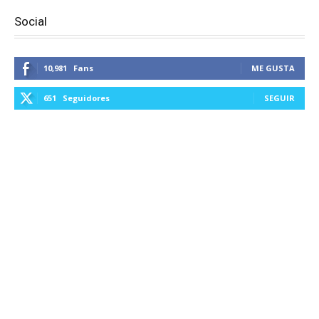
Social
10,981
Fans
ME GUSTA
651
Seguidores
SEGUIR