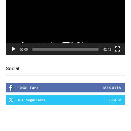
vídeo
00:00
42:42
Social
10,981
Fans
ME GUSTA
651
Seguidores
SEGUIR