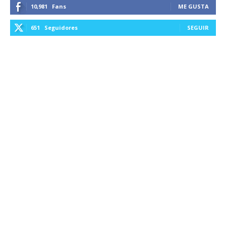
10,981
Fans
ME GUSTA
651
Seguidores
SEGUIR