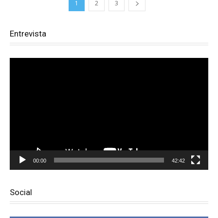
1
2
3
Entrevista
Reproductor
de
vídeo
00:00
42:42
Social