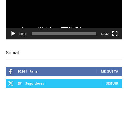
00:00
42:42
Social
10,981
Fans
ME GUSTA
651
Seguidores
SEGUIR