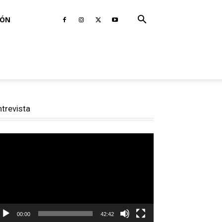
IÓN
ntrevista
productor
e
deo
00:00
42:42