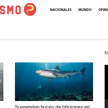
Puro
NACIONALES
MUNDO
OPIN
Periodismo
E
Re
d
ví
Suspenden buceo de tiburones en