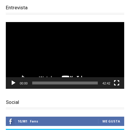
Entrevista
Reproductor
de
vídeo
00:00
42:42
Social
10,981
Fans
ME GUSTA