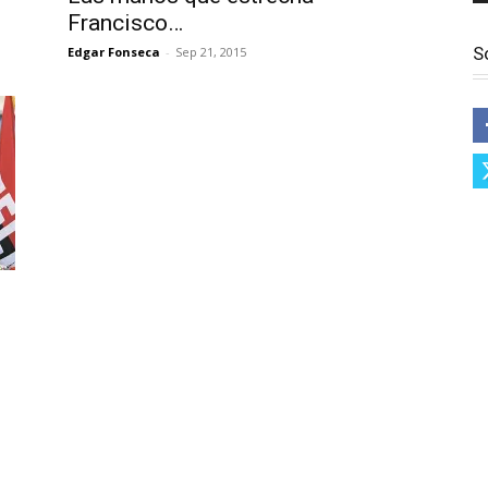
Francisco…
S
Edgar Fonseca
-
Sep 21, 2015