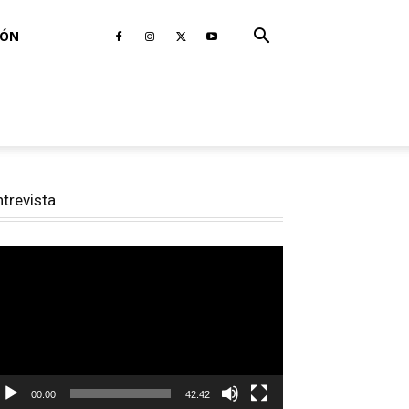
IÓN
ntrevista
productor
e
deo
00:00
42:42