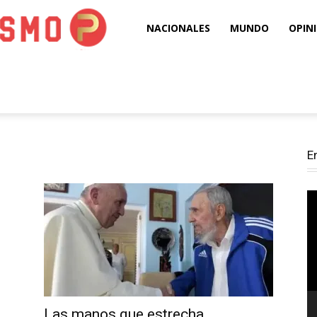
Puro
NACIONALES
MUNDO
OPIN
Periodismo
E
Re
d
ví
Las manos que estrecha