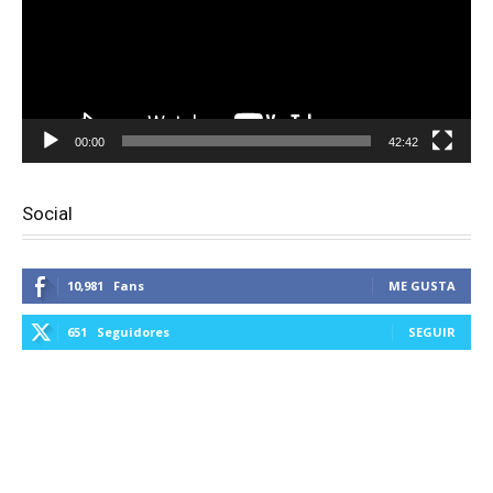
00:00
42:42
Social
10,981
Fans
ME GUSTA
651
Seguidores
SEGUIR