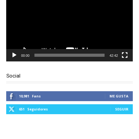
vídeo
00:00
42:42
Social
10,981
Fans
ME GUSTA
651
Seguidores
SEGUIR