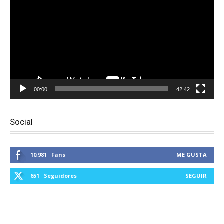
vídeo
00:00
42:42
Social
10,981
Fans
ME GUSTA
651
Seguidores
SEGUIR