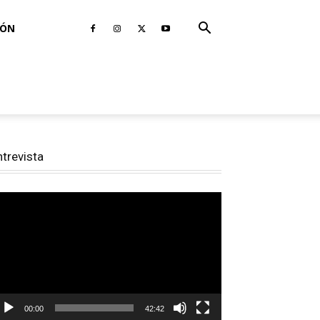
IÓN
ntrevista
productor
e
deo
00:00
42:42