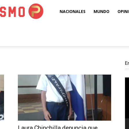
Puro
NACIONALES
MUNDO
OPIN
Periodismo
E
Re
d
ví
Laura Chinchilla denuncia que