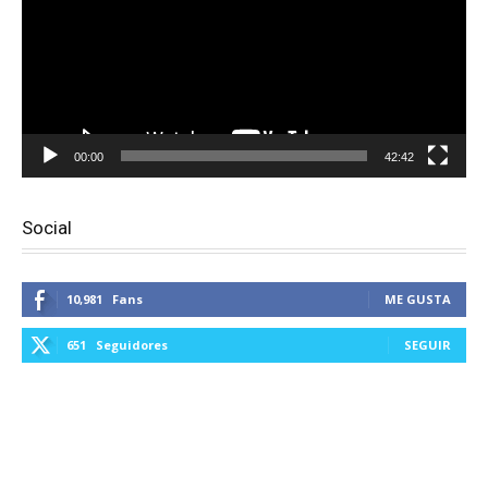
00:00
42:42
Social
10,981
Fans
ME GUSTA
651
Seguidores
SEGUIR