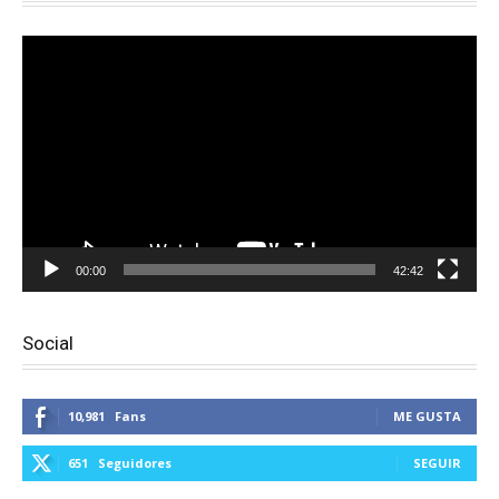
Reproductor
de
vídeo
00:00
42:42
Social
10,981
Fans
ME GUSTA
651
Seguidores
SEGUIR