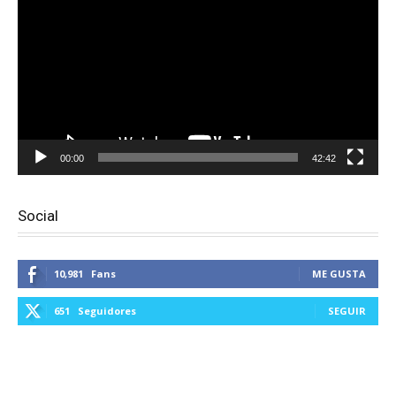
vídeo
00:00
42:42
Social
10,981
Fans
ME GUSTA
651
Seguidores
SEGUIR